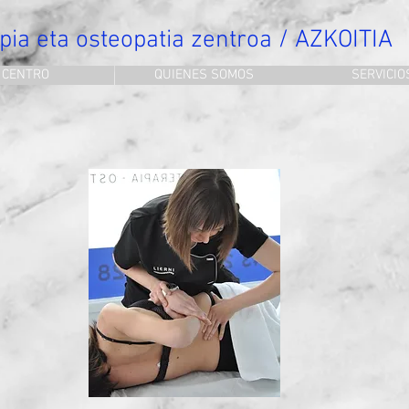
apia eta osteopatia zentroa / AZKOITIA
CENTRO
QUIENES SOMOS
SERVICIO